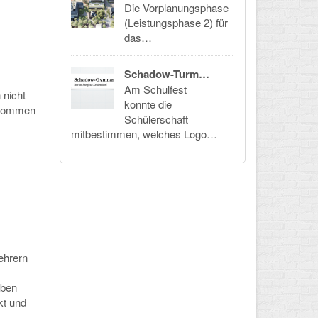
Die Vorplanungsphase
(Leistungsphase 2) für
das…
Schadow-Turm…
Am Schulfest
 nicht
konnte die
r kommen
Schülerschaft
mitbestimmen, welches Logo…
ehrern
eben
kt und