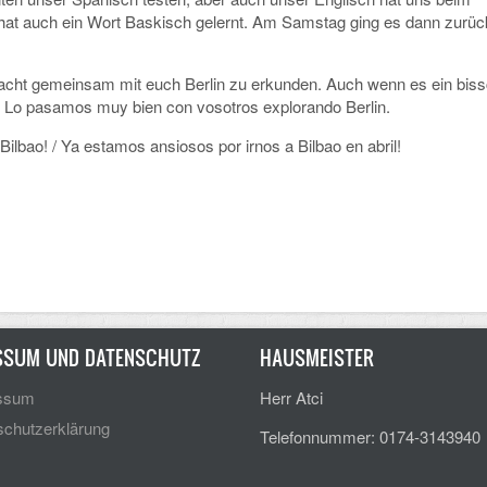
e hat auch ein Wort Baskisch gelernt. Am Samstag ging es dann zurü
macht gemeinsam mit euch Berlin zu erkunden. Auch wenn es ein bis
a! Lo pasamos muy bien con vosotros explorando Berlin.
ilbao! / Ya estamos ansiosos por irnos a Bilbao en abril!
SSUM UND DATENSCHUTZ
HAUSMEISTER
ssum
Herr Atci
chutzerklärung
Telefonnummer: 0174-3143940