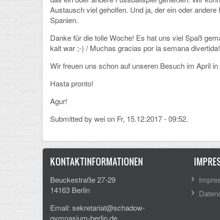
Austausch viel geholfen. Und ja, der ein oder ander
Spanien.
Danke für die tolle Woche! Es hat uns viel Spaß ge
kalt war ;-) / Muchas gracias por la semana divertid
Wir freuen uns schon auf unseren Besuch im April in B
Hasta pronto!
Agur!
Submitted by
wei
on Fr, 15.12.2017 - 09:52.
KONTAKTINFORMATIONEN
IMPRE
Beuckestraße 27-29
Impre
14163 Berlin
Datens
Email: sekretariat@schadow-
gymnasium-berlin.de