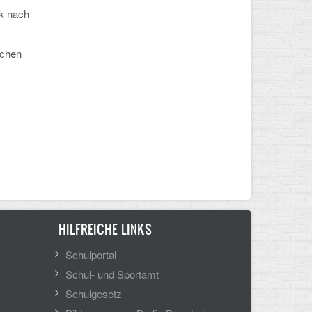
ck nach
schen
HILFREICHE LINKS
Schulportal
Schul- und Sportamt
Schulgesetz