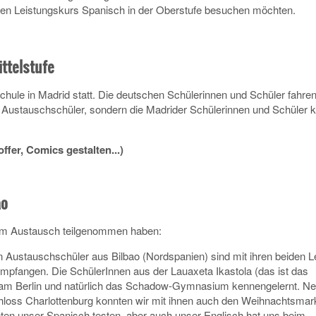
h den Leistungskurs Spanisch in der Oberstufe besuchen möchten.
ttelstufe
Schule in Madrid statt. Die deutschen Schülerinnen und Schüler fahren
r Austauschschüler, sondern die Madrider Schülerinnen und Schüle
ffer, Comics gestalten...)
ao
 am Austausch teilgenommen haben:
 Austauschschüler aus Bilbao (Nordspanien) sind mit ihren beiden L
empfangen. Die SchülerInnen aus der Lauaxeta Ikastola (das ist das
sam Berlin und natürlich das Schadow-Gymnasium kennengelernt. N
oss Charlottenburg konnten wir mit ihnen auch den Weihnachtsmar
nten unser Spanisch testen, aber auch unser Englisch hat uns beim