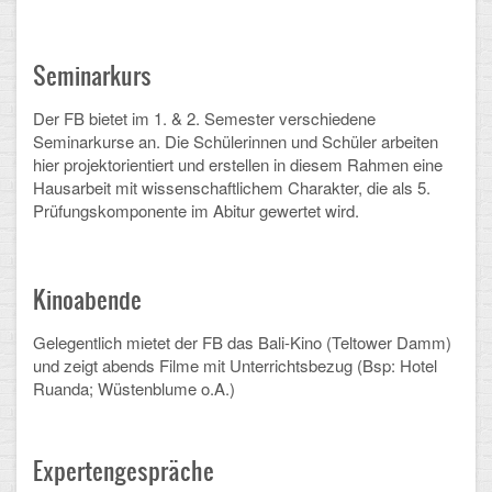
Arbeitsgemeinschaften
Seminarkurs
Klima-Projekt
Der FB bietet im 1. & 2. Semester verschiedene
Elternchor
Seminarkurse an. Die Schülerinnen und Schüler arbeiten
hier projektorientiert und erstellen in diesem Rahmen eine
Förderverein
Hausarbeit mit wissenschaftlichem Charakter, die als 5.
Prüfungskomponente im Abitur gewertet wird.
Ehemalige
Schulzeitung: Der Gottfried
Kinoabende
FÄCHER
Gelegentlich mietet der FB das Bali-Kino (Teltower Damm)
Deutsch und Fremdsprachen
und zeigt abends Filme mit Unterrichtsbezug (Bsp: Hotel
Ruanda; Wüstenblume o.A.)
Ethik, Philosophie und Religion
Gesellschaftswissenschaften
Expertengespräche