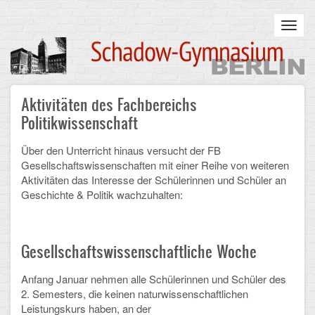
Skip
to
Toggl
main
navig
content
Main
Aktivitäten des Fachbereichs
STARTSEITE
navigation
Politikwissenschaft
UNSERE SCHULE
Über den Unterricht hinaus versucht der FB
Gesellschaftswissenschaften mit einer Reihe von weiteren
Infos zum Schulalltag
Aktivitäten das Interesse der Schülerinnen und Schüler an
Geschichte & Politik wachzuhalten:
Was uns wichtig ist
Campus
Gesellschaftswissenschaftliche Woche
Sanierung
Anfang Januar nehmen alle
Schülerinnen und Schüler
des
Schulpartnerschaft
2. Semesters, die keinen naturwissenschaftlichen
Leistungskurs haben, an der
Historisches