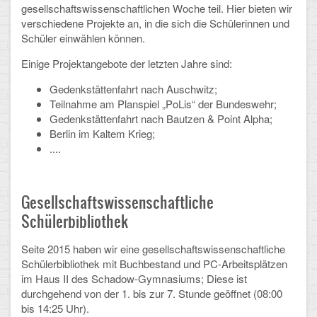
gesellschaftswissenschaftlichen Woche teil. Hier bieten wir
verschiedene Projekte an, in die sich die
Schülerinnen und
Schulalbum
Schüler
einwählen können.
SCHULLEBEN
Einige Projektangebote der letzten Jahre sind:
Gedenkstättenfahrt nach Auschwitz;
Kollegium
Teilnahme am Planspiel „PoLis“ der Bundeswehr;
Gedenkstättenfahrt nach Bautzen & Point Alpha;
Schulleitung
Berlin im Kaltem Krieg;
....
Schülervertretung
Gesamtelternvertretung
Gesellschaftswissenschaftliche
Sekretariat
Schülerbibliothek
Ganztagsschule
Seite 2015 haben wir eine gesellschaftswissenschaftliche
Schülerbibliothek mit Buchbestand und PC-Arbeitsplätzen
Schulsozialarbeit
im Haus II des Schadow-Gymnasiums; Diese ist
durchgehend von der 1. bis zur 7. Stunde geöffnet (08:00
Berufsorientierung
bis 14:25 Uhr).