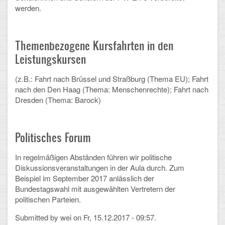
werden.
CLOUD
Lernraum Berlin
Themenbezogene Kursfahrten in den
Leistungskursen
Nextcloud (Eigene Dateien und Tauschordner)
(z.B.: Fahrt nach Brüssel und Straßburg (Thema EU); Fahrt
Gitlab
nach den Den Haag (Thema: Menschenrechte); Fahrt nach
Dresden (Thema: Barock)
Politisches Forum
In regelmäßigen Abständen führen wir politische
Diskussionsveranstaltungen in der Aula durch. Zum
Beispiel im September 2017 anlässlich der
Bundestagswahl mit ausgewählten Vertretern der
politischen Parteien.
Submitted by
wei
on Fr, 15.12.2017 - 09:57.