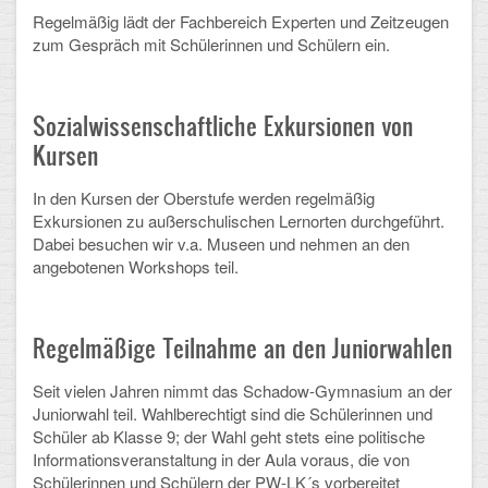
Mathematik, Informatik und Naturwissenschaften
Regelmäßig lädt der Fachbereich Experten und Zeitzeugen
zum Gespräch mit
Schülerinnen und Schülern
ein.
Musische Fächer
Sport
Sozialwissenschaftliche Exkursionen von
ORGANISATION
Kursen
In den Kursen der Oberstufe werden regelmäßig
Abitur
Exkursionen zu außerschulischen Lernorten durchgeführt.
Dabei besuchen wir v.a. Museen und nehmen an den
Freistellung/Entschuldigung
angebotenen Workshops teil.
Kurswahl 10. Kl.
Umwahl 11. Kl.
Regelmäßige Teilnahme an den Juniorwahlen
mPA
Seit vielen Jahren nimmt das Schadow-Gymnasium an der
Juniorwahl teil. Wahlberechtigt sind die Schülerinnen und
Wahlfächer
Schüler ab Klasse 9; der Wahl geht stets eine politische
Informationsveranstaltung in der Aula voraus, die von
TERMINE
Schülerinnen und Schülern der PW-LK´s vorbereitet