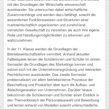
mit den Grundlagen der Wirtschafts-wissenschaft
CLOUD
auseinander. Sie untersuchen dabei wirtschaftliche
Zusammenhänge und werden dazu befähigt, sowohl die
wesentlichen Funktionsweisen und Strukturen einer
Lernraum Berlin
marktwirtschaftlich organisierten und zunehmend
vernetzten Gesellschaft zu verstehen als auch ihre eigene
Nextcloud (Eigene Dateien und Tauschordner)
Rolle und Handlungsmöglichkeiten zu erkennen und
wahrzunehmen.
Gitlab
In der 11. Klasse werden die Grundlagen der
Betriebswirtschaftslehre vermittelt. Anhand aktueller
Fallbeispiele lernen die Schülerinnen und Schüler im ersten
Semester die Grundlagen des Marketings kennen und
setzen sich mit der Unternehmensgründung und relevanten
Rechtsformen auseinander. Das zweite Semester
problematisiert vor allem betriebsinterne Prozesse der
Beschaffung und Produktion aber auch die Aufbau- und
Ablauforganisation von Unternehmen. Darüber hinaus
bekommen die Schülerinnen und Schüler einen Einblick in
den Themenbereich der Personalauswahl und Bewerbung
und lernen anhand von Modellen sowohl unterschiedliche