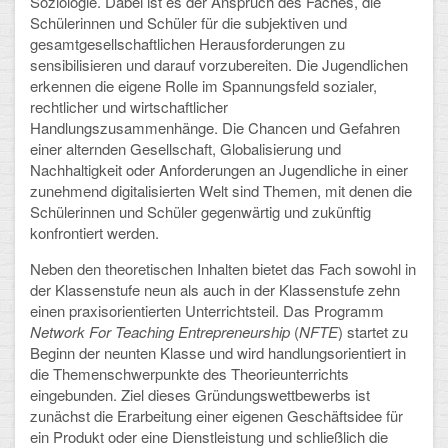
Soziologie. Dabei ist es der Anspruch des Faches, die
Schülerinnen und Schüler für die subjektiven und
Arbeitsgemeinschaften
gesamtgesellschaftlichen Herausforderungen zu
sensibilisieren und darauf vorzubereiten. Die Jugendlichen
Klima-Projekt
erkennen die eigene Rolle im Spannungsfeld sozialer,
rechtlicher und wirtschaftlicher
Elternchor
Handlungszusammenhänge. Die Chancen und Gefahren
einer alternden Gesellschaft, Globalisierung und
Förderverein
Nachhaltigkeit oder Anforderungen an Jugendliche in einer
zunehmend digitalisierten Welt sind Themen, mit denen die
Ehemalige
Schülerinnen und Schüler gegenwärtig und zukünftig
konfrontiert werden.
Schulzeitung: Der Gottfried
Neben den theoretischen Inhalten bietet das Fach sowohl in
FÄCHER
der Klassenstufe neun als auch in der Klassenstufe zehn
einen praxisorientierten Unterrichtsteil. Das Programm
Deutsch und Fremdsprachen
Network For Teaching Entrepreneurship
(
NFTE
) startet zu
Beginn der neunten Klasse und wird handlungsorientiert in
Ethik, Philosophie und Religion
die Themenschwerpunkte des Theorieunterrichts
eingebunden. Ziel dieses Gründungswettbewerbs ist
Gesellschaftswissenschaften
zunächst die Erarbeitung einer eigenen Geschäftsidee für
ein Produkt oder eine Dienstleistung und schließlich die