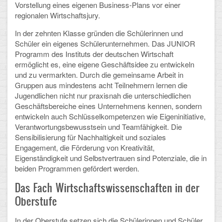
Mathematik, Informatik und Naturwissenschaften
Vorstellung eines eigenen Business-Plans vor einer
regionalen Wirtschaftsjury.
Musische Fächer
In der zehnten Klasse gründen die Schülerinnen und
Schüler ein eigenes Schülerunternehmen. Das JUNIOR
Sport
Programm des Instituts der deutschen Wirtschaft
ermöglicht es, eine eigene Geschäftsidee zu entwickeln
ORGANISATION
und zu vermarkten. Durch die gemeinsame Arbeit in
Gruppen aus mindestens acht Teilnehmern lernen die
Abitur
Jugendlichen nicht nur praxisnah die unterschiedlichen
Geschäftsbereiche eines Unternehmens kennen, sondern
Freistellung/Entschuldigung
entwickeln auch Schlüsselkompetenzen wie Eigeninitiative,
Verantwortungsbewusstsein und Teamfähigkeit. Die
Kurswahl 10. Kl.
Sensibilisierung für Nachhaltigkeit und soziales
Engagement, die Förderung von Kreativität,
Umwahl 11. Kl.
Eigenständigkeit und Selbstvertrauen sind Potenziale, die in
beiden Programmen gefördert werden.
mPA
Das Fach Wirtschaftswissenschaften in der
Wahlfächer
Oberstufe
TERMINE
In der Oberstufe setzen sich die Schülerinnen und Schüler