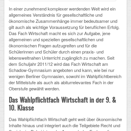
In einer zunehmend komplexer werdenden Welt wird ein
Schulalbum
allgemeines Verständnis für gesellschaftliche und
ökonomische Zusammenhänge immer bedeutsamer und
SCHULLEBEN
gilt auch als wichtige Voraussetzung für beruflichen Erfolg.
Das Fach Wirtschaft macht es sich zur Aufgabe, jene
allgemeinen und speziellen gesellschaftlichen und
Kollegium
ökonomischen Fragen aufzugreifen und für die
Schülerinnen und Schüler durch einen praxis- und
Schulleitung
lebensweltnahen Unterricht zugänglich zu machen. Seit
dem Schuljahr 2011/12 wird das Fach Wirtschaft am
Schülervertretung
Schadow-Gymnasium angeboten und kann, wie bei nur
wenigen Berliner Gymnasien, sowohl im Wahlpflichtbereich
Gesamtelternvertretung
der Mittelstufe als auch als abiturrelevantes Fach in der
Oberstufe gewählt werden.
Sekretariat
Das Wahlpflichtfach Wirtschaft in der 9. &
Ganztagsschule
10. Klasse
Schulsozialarbeit
Das Wahlpflichtfach Wirtschaft geht weit über ökonomische
Inhalte hinaus und integriert auch die Teilgebiete Recht und
Berufsorientierung