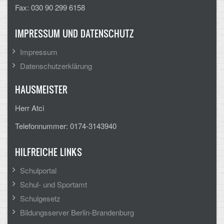
Fax: 030 90 299 6158
Arbeitsgemeinschaften
IMPRESSUM UND DATENSCHUTZ
Klima-Projekt
Impressum
Elternchor
Datenschutzerklärung
Förderverein
HAUSMEISTER
Ehemalige
Herr Atci
Schulzeitung: Der Gottfried
Telefonnummer: 0174-3143940
FÄCHER
HILFREICHE LINKS
Deutsch und Fremdsprachen
Schulportal
Schul- und Sportamt
Ethik, Philosophie und Religion
Schulgesetz
Gesellschaftswissenschaften
Bildungsserver Berlin-Brandenburg