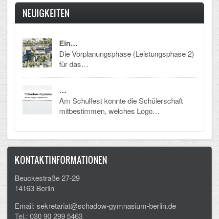
NEUIGKEITEN
Schulalbum
SCHULLEBEN
Ein…
Die Vorplanungsphase (Leistungsphase 2)
für das…
Kollegium
Schulleitung
…
Am Schulfest konnte die Schülerschaft
Schülervertretung
mitbestimmen, welches Logo…
Gesamtelternvertretung
Sekretariat
KONTAKTINFORMATIONEN
Ganztagsschule
Beuckestraße 27-29
14163 Berlin
Schulsozialarbeit
Email: sekretariat@schadow-gymnasium-berlin.de
Berufsorientierung
Tel.: 030 90 299 5463