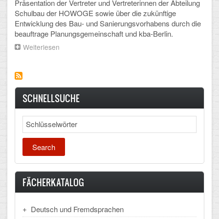
Präsentation der Vertreter und Vertreterinnen der Abteilung
Arbeitsgemeinschaften
Schulbau der HOWOGE sowie über die zukünftige
Entwicklung des Bau- und Sanierungsvorhabens durch die
Klima-Projekt
beauftrage Planungsgemeinschaft und kba-Berlin.
Weiterlesen
über
Elternchor
Ein
weiterer
Förderverein
großer
Schritt
Ehemalige
ist
SCHNELLSUCHE
getan!
Schulzeitung: Der Gottfried
Search
FÄCHER
Deutsch und Fremdsprachen
Ethik, Philosophie und Religion
FÄCHERKATALOG
Gesellschaftswissenschaften
Deutsch und Fremdsprachen