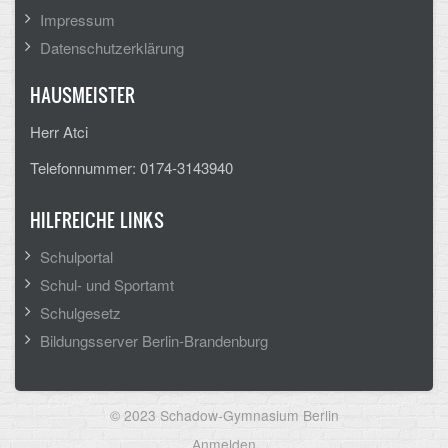
Impressum
CLOUD
Datenschutzerklärung
Lernraum Berlin
HAUSMEISTER
Nextcloud (Eigene Dateien und Tauschordner)
Herr Atci
Gitlab
Telefonnummer: 0174-3143940
HILFREICHE LINKS
Schulportal
Schul- und Sportamt
Schulgesetz
Bildungsserver Berlin-Brandenburg
© 2023 Schadow-Gymnasium Berlin
User
Anmelden