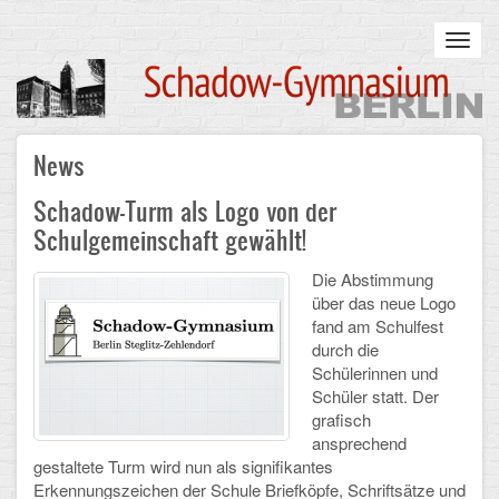
Skip
to
Toggl
main
navig
content
Main
News
STARTSEITE
navigation
Schadow-Turm als Logo von der
UNSERE SCHULE
Schulgemeinschaft gewählt!
Infos zum Schulalltag
Die Abstimmung
über das neue Logo
Was uns wichtig ist
fand am Schulfest
durch die
Campus
Schülerinnen und
Schüler statt. Der
Sanierung
grafisch
ansprechend
Schulpartnerschaft
gestaltete Turm wird nun als signifikantes
Erkennungszeichen der Schule Briefköpfe, Schriftsätze und
Historisches