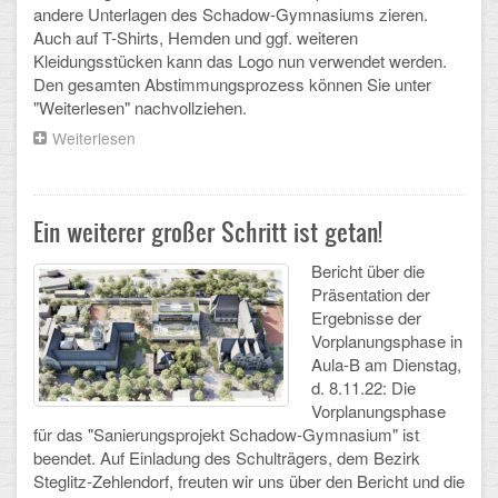
andere Unterlagen des Schadow-Gymnasiums zieren.
Auch auf T-Shirts, Hemden und ggf. weiteren
Schulalbum
Kleidungsstücken kann das Logo nun verwendet werden.
Den gesamten Abstimmungsprozess können Sie unter
SCHULLEBEN
"Weiterlesen" nachvollziehen.
Weiterlesen
über
Kollegium
Schadow-
Turm
Schulleitung
als
Logo
Ein weiterer großer Schritt ist getan!
Schülervertretung
von
der
Bericht über die
Schulgemeinschaft
Gesamtelternvertretung
Präsentation der
gewählt!
Ergebnisse der
Sekretariat
Vorplanungsphase in
Aula-B am Dienstag,
Ganztagsschule
d. 8.11.22: Die
Vorplanungsphase
Schulsozialarbeit
für das "Sanierungsprojekt Schadow-Gymnasium" ist
beendet. Auf Einladung des Schulträgers, dem Bezirk
Berufsorientierung
Steglitz-Zehlendorf, freuten wir uns über den Bericht und die