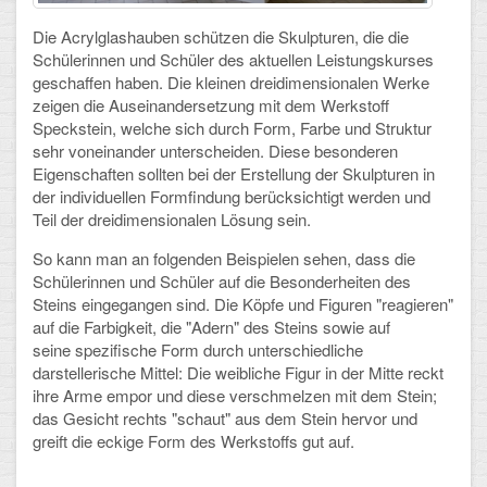
Die Acrylglashauben schützen die Skulpturen, die die
Schulalbum
Schülerinnen und Schüler des aktuellen Leistungskurses
geschaffen haben. Die kleinen dreidimensionalen Werke
SCHULLEBEN
zeigen die Auseinandersetzung mit dem Werkstoff
Speckstein, welche sich durch Form, Farbe und Struktur
Kollegium
sehr voneinander unterscheiden. Diese besonderen
Eigenschaften sollten bei der Erstellung der Skulpturen in
Schulleitung
der individuellen Formfindung berücksichtigt werden und
Teil der dreidimensionalen Lösung sein.
Schülervertretung
So kann man an folgenden Beispielen sehen, dass die
Schülerinnen und Schüler auf die Besonderheiten des
Gesamtelternvertretung
Steins eingegangen sind. Die Köpfe und Figuren "reagieren"
auf die Farbigkeit, die "Adern" des Steins sowie auf
Sekretariat
seine spezifische Form durch unterschiedliche
darstellerische Mittel: Die weibliche Figur in der Mitte reckt
Ganztagsschule
ihre Arme empor und diese verschmelzen mit dem Stein;
das Gesicht rechts "schaut" aus dem Stein hervor und
Schulsozialarbeit
greift die eckige Form des Werkstoffs gut auf.
Berufsorientierung