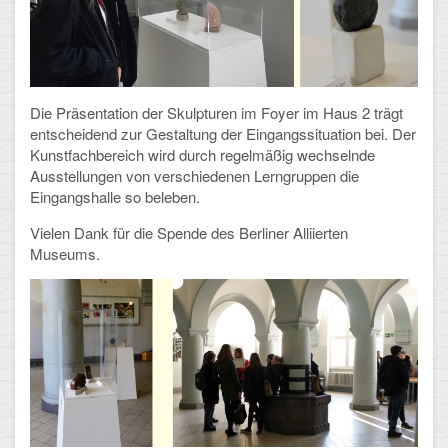
Mathematik, Informatik und Naturwissenschaften
Musische Fächer
Sport
Die Präsentation der Skulpturen im Foyer im Haus 2 trägt
entscheidend zur Gestaltung der Eingangssituation bei. Der
ORGANISATION
Kunstfachbereich wird durch regelmäßig wechselnde
Ausstellungen von verschiedenen Lerngruppen die
Abitur
Eingangshalle so beleben.
Freistellung/Entschuldigung
Vielen Dank für die Spende des Berliner Alliierten
Museums.
Kurswahl 10. Kl.
Umwahl 11. Kl.
mPA
Wahlfächer
TERMINE