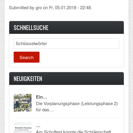
Submitted by
gro
on Fr, 05.01.2018 - 22:48.
CLOUD
Lernraum Berlin
SCHNELLSUCHE
Nextcloud (Eigene Dateien und Tauschordner)
Search
Gitlab
NEUIGKEITEN
Ein…
Die Vorplanungsphase (Leistungsphase 2)
für das…
…
Am Schulfest konnte die Schülerschaft