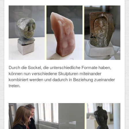
Arbeitsgemeinschaften
Klima-Projekt
Elternchor
Förderverein
Ehemalige
Durch die Sockel, die unterschiedliche Formate haben,
Schulzeitung: Der Gottfried
können nun verschiedene Skulpturen miteinander
kombiniert werden und dadurch in Beziehung zueinander
FÄCHER
treten.
Deutsch und Fremdsprachen
Ethik, Philosophie und Religion
Gesellschaftswissenschaften