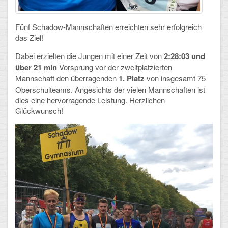
Schulalbum
Fünf Schadow-Mannschaften erreichten sehr erfolgreich
das Ziel!
SCHULLEBEN
Dabei erzielten die Jungen mit einer Zeit von
2:28:03 und
über 21 min
Vorsprung vor der zweitplatzierten
Kollegium
Mannschaft den überragenden
1. Platz
von insgesamt 75
Oberschulteams. Angesichts der vielen Mannschaften ist
Schulleitung
dies eine hervorragende Leistung. Herzlichen
Glückwunsch!
Schülervertretung
Gesamtelternvertretung
Sekretariat
Ganztagsschule
Schulsozialarbeit
Berufsorientierung