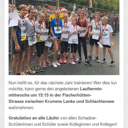
Mathematik, Informatik und Naturwissenschaften
Musische Fächer
Sport
ORGANISATION
Abitur
Freistellung/Entschuldigung
Kurswahl 10. Kl.
Nun heißt es, für das nächste Jahr trainieren! Wer dies tun
Umwahl 11. Kl.
möchte, kann gerne den angebotenen
Lauftermin
mittwochs um 15:15 in der
Fischerhütten-
mPA
Strasse zwischen Krumme Lanke und Schlachtensee
wahrnehmen.
Wahlfächer
Gratulation an alle Läufer
von allen Schadow-
Schülerinnen und Schüler sowie Kolleginnen und Kollegen!
TERMINE