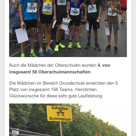
Arbeitsgemeinschaften
Klima-Projekt
Elternchor
Förderverein
Ehemalige
Auch die Mädchen der Oberschulen wurden
4. von
Schulzeitung: Der Gottfried
insgesamt 58 Oberschulmannschaften
.
Die Mädchen im Bereich Grundschule erreichten den 5.
FÄCHER
Platz von insgesamt 156 Teams. Herzlichen
Glückwünsche für diese sehr gute Laufleistung.
Deutsch und Fremdsprachen
Ethik, Philosophie und Religion
Gesellschaftswissenschaften