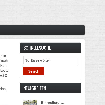
SCHNELLSUCHE
ches
Search
itsch,
ikern
 kostet
auf 2
NEUIGKEITEN
eich,
Ein weiterer…