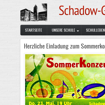
Skip
to
main
content
Main
STARTSEITE
UNSERE SCHULE
SCHULLEBEN
navigation
Herzliche Einladung zum Sommerko