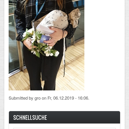
Arbeitsgemeinschaften
Klima-Projekt
Elternchor
Förderverein
Ehemalige
Schulzeitung: Der Gottfried
FÄCHER
Deutsch und Fremdsprachen
Submitted by
gro
on Fr, 06.12.2019 - 16:06.
Ethik, Philosophie und Religion
SCHNELLSUCHE
Gesellschaftswissenschaften