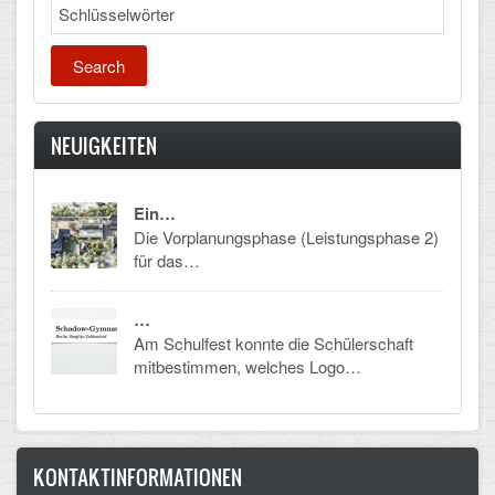
Mathematik, Informatik und Naturwissenschaften
Search
Musische Fächer
Sport
NEUIGKEITEN
ORGANISATION
Abitur
Ein…
Die Vorplanungsphase (Leistungsphase 2)
Freistellung/Entschuldigung
für das…
Kurswahl 10. Kl.
…
Umwahl 11. Kl.
Am Schulfest konnte die Schülerschaft
mitbestimmen, welches Logo…
mPA
Wahlfächer
KONTAKTINFORMATIONEN
TERMINE