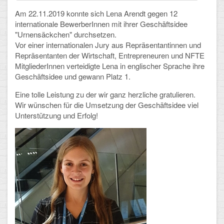
Am 22.11.2019 konnte sich Lena Arendt gegen 12
Schulalbum
internationale BewerberInnen mit ihrer Geschäftsidee
"Urnensäckchen" durchsetzen.
SCHULLEBEN
Vor einer internationalen Jury aus Repräsentantinnen und
Repräsentanten der Wirtschaft, Entrepreneuren und NFTE
MitgliederInnen verteidigte Lena in englischer Sprache ihre
Kollegium
Geschäftsidee und gewann Platz 1.
Schulleitung
Eine tolle Leistung zu der wir ganz herzliche gratulieren.
Wir
wünschen für die Umsetzung der Geschäftsidee viel
Schülervertretung
Unterstützung und Erfolg!
Gesamtelternvertretung
Sekretariat
Ganztagsschule
Schulsozialarbeit
Berufsorientierung