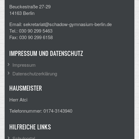
Beuckestraße 27-29
CLOUD
14163 Berlin
Email: sekretariat@schadow-gymnasium-berlin.de
Lernraum Berlin
Tel.: 030 90 299 5463
Fax: 030 90 299 6158
Nextcloud (Eigene Dateien und Tauschordner)
Gitlab
IMPRESSUM UND DATENSCHUTZ
Impressum
Datenschutzerklärung
HAUSMEISTER
Herr Atci
Telefonnummer: 0174-3143940
HILFREICHE LINKS
Schulportal