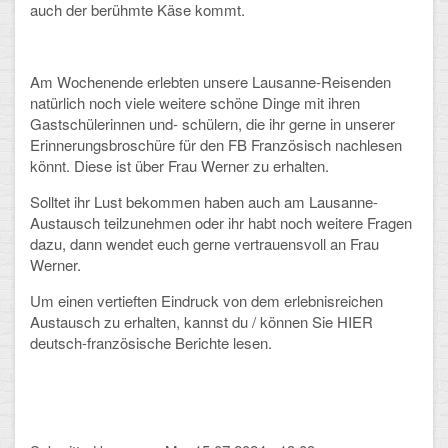
auch der berühmte Käse kommt.
Arbeitsgemeinschaften
Klima-Projekt
Am Wochenende erlebten unsere Lausanne-Reisenden
natürlich noch viele weitere schöne Dinge mit ihren
Elternchor
Gastschülerinnen und- schülern, die ihr gerne in unserer
Erinnerungsbroschüre für den FB Französisch nachlesen
Förderverein
könnt. Diese ist über Frau Werner zu erhalten.
Ehemalige
Solltet ihr Lust bekommen haben auch am Lausanne-
Austausch teilzunehmen oder ihr habt noch weitere Fragen
Schulzeitung: Der Gottfried
dazu, dann wendet euch gerne vertrauensvoll an Frau
Werner.
FÄCHER
Um einen vertieften Eindruck von dem erlebnisreichen
Austausch zu erhalten, kannst du / können Sie HIER
Deutsch und Fremdsprachen
deutsch-französische Berichte lesen.
Ethik, Philosophie und Religion
Gesellschaftswissenschaften