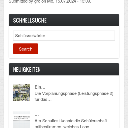
Submitted by
gro
on Mo, 15.07.2024 - 13:09.
Mathematik, Informatik und Naturwissenschaften
Musische Fächer
SCHNELLSUCHE
Sport
Search
ORGANISATION
Abitur
Freistellung/Entschuldigung
NEUIGKEITEN
Kurswahl 10. Kl.
Ein…
Umwahl 11. Kl.
Die Vorplanungsphase (Leistungsphase 2)
für das…
mPA
Wahlfächer
…
Am Schulfest konnte die Schülerschaft
TERMINE
mitbestimmen, welches Logo…