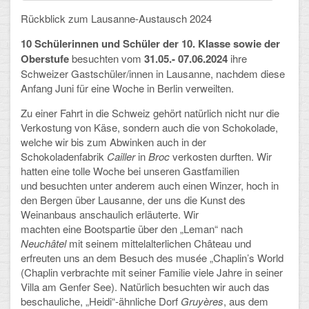
Rückblick zum Lausanne-Austausch 2024
Schulalbum
10 Schülerinnen und Schüler der 10. Klasse sowie der
Oberstufe
besuchten vom
31.05.- 07.06.2024
ihre
SCHULLEBEN
Schweizer Gastschüler/innen in Lausanne, nachdem diese
Anfang Juni für eine Woche in Berlin verweilten.
Kollegium
Zu einer Fahrt in die Schweiz gehört natürlich nicht nur die
Schulleitung
Verkostung von Käse, sondern auch die von Schokolade,
welche wir bis zum Abwinken auch in der
Schülervertretung
Schokoladenfabrik
Cailler
in
Broc
verkosten durften.
Wir
hatten eine tolle Woche bei unseren Gastfamilien
Gesamtelternvertretung
und besuchten unter anderem auch einen Winzer, hoch in
den Bergen über Lausanne, der uns die Kunst des
Sekretariat
Weinanbaus anschaulich erläuterte. Wir
machten eine Bootspartie über den „Leman“ nach
Ganztagsschule
Neuchâtel
mit seinem mittelalterlichen Château und
erfreuten uns an dem Besuch des musée „Chaplin’s World
Schulsozialarbeit
(Chaplin verbrachte mit seiner Familie viele Jahre in seiner
Villa am Genfer See). Natürlich besuchten wir auch das
Berufsorientierung
beschauliche, „Heidi“-ähnliche Dorf
Gruyères
, aus dem