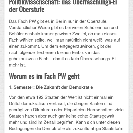
Politikwissenschaft:
das Überraschungs-Ei
der Oberstufe
Schulalbum
Das Fach PW gibt es in Berlin nur in der Oberstufe.
SCHULLEBEN
Verständlicher Weise gibt es bei vielen Schülerinnen und
Schüler deshalb immer gewisse Zweifel, ob man dieses
Fach wählen sollte, weil man natürlich nicht weiß, was auf
Kollegium
einen zukommt. Um dem entgegenzuwirken, gibt der
nachfolgende Text einen kleinen Einblick in das
Schulleitung
geheimnisvolle Fach – damit es kein Überraschungs-Ei
mehr ist.
Schülervertretung
Worum es im Fach PW geht
Gesamtelternvertretung
1. Semester: Die Zukunft der Demokratie
Sekretariat
Von den etwa 192 Staaten der Welt ist nicht einmal ein
Ganztagsschule
Drittel demokratisch verfasst; die übrigen Saaten sind
geprägt von Diktaturen oder Einparteien-Herrschaften; viele
Schulsozialarbeit
Staaten haben aber auch gar keine echte Staatsgewalt
mehr und sind im Zerfall begriffen. Kann sich unter diesen
Berufsorientierung
Bedingungen die Demokratie als zukunftsfähige Staatsform