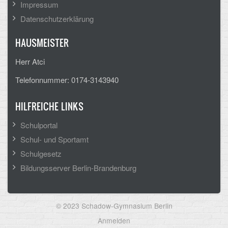
Impressum
Datenschutzerklärung
HAUSMEISTER
Herr Atci
Telefonnummer: 0174-3143940
HILFREICHE LINKS
Schulportal
Schul- und Sportamt
Schulgesetz
Bildungsserver Berlin-Brandenburg
© 2023 Schadow-Gymnasium Berlin
User
Anmelden