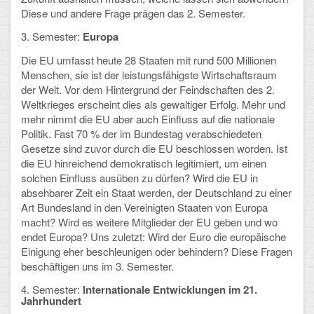
Mathematik, Informatik und Naturwissenschaften
Diese und andere Frage prägen das 2. Semester.
Musische Fächer
3. Semester:
Europa
Die EU umfasst heute 28 Staaten mit rund 500 Millionen
Sport
Menschen, sie ist der leistungsfähigste Wirtschaftsraum
der Welt. Vor dem Hintergrund der Feindschaften des 2.
ORGANISATION
Weltkrieges erscheint dies als gewaltiger Erfolg. Mehr und
mehr nimmt die EU aber auch Einfluss auf die nationale
Abitur
Politik. Fast 70 % der im Bundestag verabschiedeten
Gesetze sind zuvor durch die EU beschlossen worden. Ist
Freistellung/Entschuldigung
die EU hinreichend demokratisch legitimiert, um einen
solchen Einfluss ausüben zu dürfen? Wird die EU in
Kurswahl 10. Kl.
absehbarer Zeit ein Staat werden, der Deutschland zu einer
Art Bundesland in den Vereinigten Staaten von Europa
Umwahl 11. Kl.
macht? Wird es weitere Mitglieder der EU geben und wo
endet Europa? Uns zuletzt: Wird der Euro die europäische
mPA
Einigung eher beschleunigen oder behindern? Diese Fragen
beschäftigen uns im 3. Semester.
Wahlfächer
4. Semester:
Internationale Entwicklungen im 21.
Jahrhundert
TERMINE