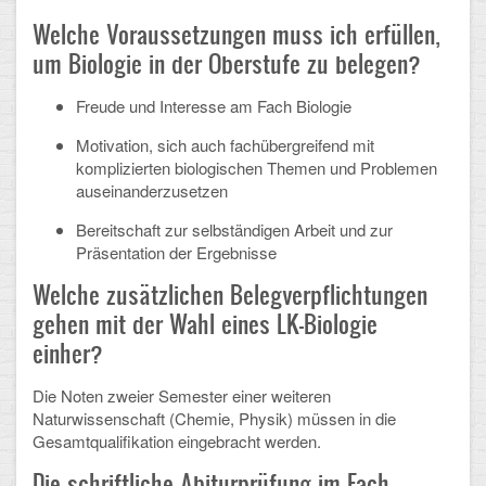
Arbeitsgemeinschaften
Welche Voraussetzungen muss ich erfüllen,
um Biologie in der Oberstufe zu belegen?
Klima-Projekt
Freude und Interesse am Fach Biologie
Elternchor
Motivation, sich auch fachübergreifend mit
Förderverein
komplizierten biologischen Themen und Problemen
auseinanderzusetzen
Ehemalige
Bereitschaft zur selbständigen Arbeit und zur
Präsentation der Ergebnisse
Schulzeitung: Der Gottfried
Welche zusätzlichen Belegverpflichtungen
FÄCHER
gehen mit der Wahl eines LK-Biologie
einher?
Deutsch und Fremdsprachen
Die Noten zweier Semester einer weiteren
Ethik, Philosophie und Religion
Naturwissenschaft (Chemie, Physik) müssen in die
Gesamtqualifikation eingebracht werden.
Gesellschaftswissenschaften
Die schriftliche Abiturprüfung im Fach