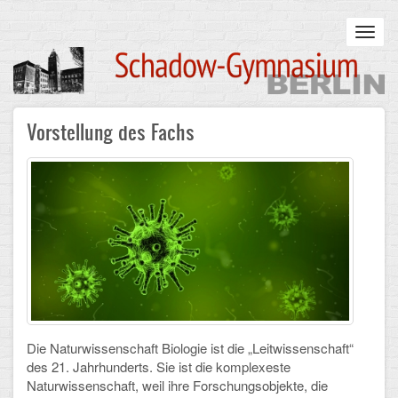
Skip
to
Toggl
main
navig
content
Main
Vorstellung des Fachs
STARTSEITE
navigation
UNSERE SCHULE
Infos zum Schulalltag
Was uns wichtig ist
Campus
Sanierung
Die Naturwissenschaft Biologie ist die „Leitwissenschaft“
Schulpartnerschaft
des 21. Jahrhunderts. Sie ist die komplexeste
Naturwissenschaft, weil ihre Forschungsobjekte, die
Historisches