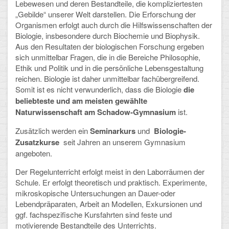
Lebewesen und deren Bestandteile, die kompliziertesten
„Gebilde“ unserer Welt darstellen. Die Erforschung der
Schulalbum
Organismen erfolgt auch durch die Hilfswissenschaften der
Biologie, insbesondere durch Biochemie und Biophysik.
SCHULLEBEN
Aus den Resultaten der biologischen Forschung ergeben
sich unmittelbar Fragen, die in die Bereiche Philosophie,
Ethik und Politik und in die persönliche Lebensgestaltung
Kollegium
reichen. Biologie ist daher unmittelbar fachübergreifend.
Somit ist es nicht verwunderlich, dass die Biologie
die
Schulleitung
beliebteste und am meisten gewählte
Naturwissenschaft am Schadow-Gymnasium
ist.
Schülervertretung
Zusätzlich werden ein
Seminarkurs
und
Biologie-
Gesamtelternvertretung
Zusatzkurse
seit Jahren an unserem Gymnasium
angeboten.
Sekretariat
Der Regelunterricht erfolgt meist in den Laborräumen der
Ganztagsschule
Schule. Er erfolgt theoretisch und praktisch. Experimente,
mikroskopische Untersuchungen an Dauer-oder
Schulsozialarbeit
Lebendpräparaten, Arbeit an Modellen, Exkursionen und
ggf. fachspezifische Kursfahrten sind feste und
Berufsorientierung
motivierende Bestandteile des Unterrichts.