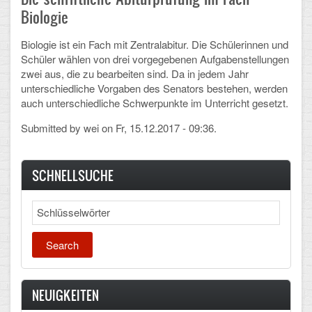
Mathematik, Informatik und Naturwissenschaften
Biologie
Musische Fächer
Biologie ist ein Fach mit Zentralabitur. Die Schülerinnen und
Schüler wählen von drei vorgegebenen Aufgabenstellungen
Sport
zwei aus, die zu bearbeiten sind. Da in jedem Jahr
unterschiedliche Vorgaben des Senators bestehen, werden
ORGANISATION
auch unterschiedliche Schwerpunkte im Unterricht gesetzt.
Submitted by
Abitur
wei
on Fr, 15.12.2017 - 09:36.
Freistellung/Entschuldigung
SCHNELLSUCHE
Kurswahl 10. Kl.
Search
Umwahl 11. Kl.
mPA
Wahlfächer
NEUIGKEITEN
TERMINE