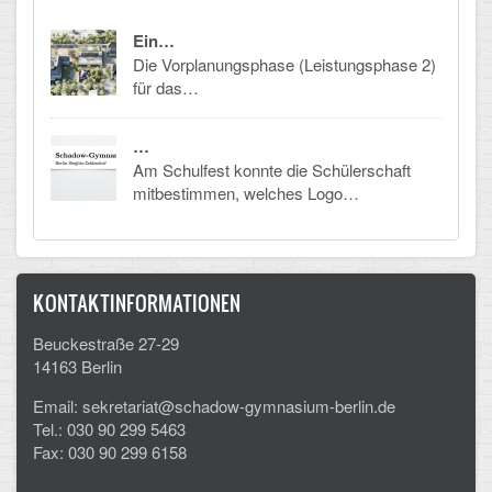
CLOUD
Ein…
Die Vorplanungsphase (Leistungsphase 2)
für das…
Lernraum Berlin
Nextcloud (Eigene Dateien und Tauschordner)
…
Am Schulfest konnte die Schülerschaft
Gitlab
mitbestimmen, welches Logo…
KONTAKTINFORMATIONEN
Beuckestraße 27-29
14163 Berlin
Email: sekretariat@schadow-gymnasium-berlin.de
Tel.: 030 90 299 5463
Fax: 030 90 299 6158