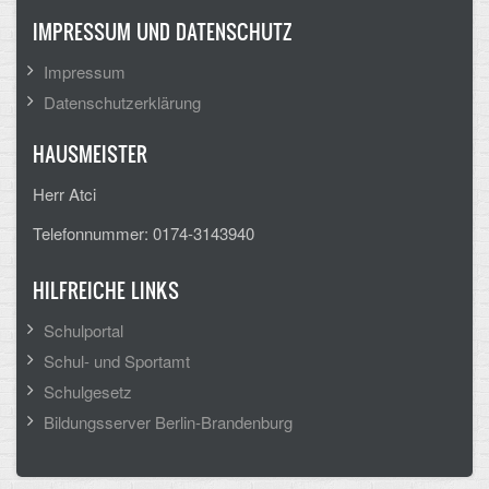
IMPRESSUM UND DATENSCHUTZ
CLOUD
Impressum
Lernraum Berlin
Datenschutzerklärung
Nextcloud (Eigene Dateien und Tauschordner)
HAUSMEISTER
Gitlab
Herr Atci
Telefonnummer: 0174-3143940
HILFREICHE LINKS
Schulportal
Schul- und Sportamt
Schulgesetz
Bildungsserver Berlin-Brandenburg