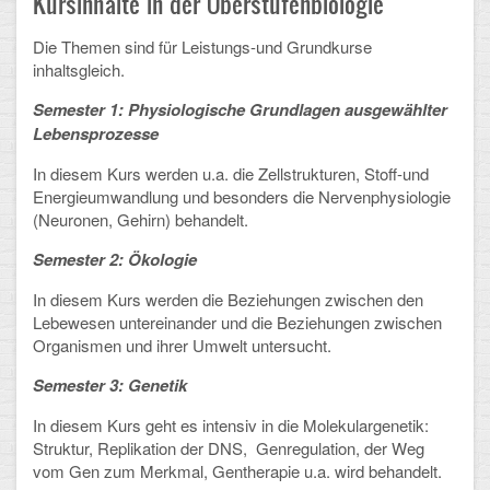
Kursinhalte in der Oberstufenbiologie
Schulalbum
Die Themen sind für Leistungs-und Grundkurse
inhaltsgleich.
SCHULLEBEN
Semester 1: Physiologische Grundlagen ausgewählter
Lebensprozesse
Kollegium
In diesem Kurs werden u.a. die Zellstrukturen, Stoff-und
Schulleitung
Energieumwandlung und besonders die Nervenphysiologie
(Neuronen, Gehirn) behandelt.
Schülervertretung
Semester 2: Ökologie
Gesamtelternvertretung
In diesem Kurs werden die Beziehungen zwischen den
Lebewesen untereinander und die Beziehungen zwischen
Sekretariat
Organismen und ihrer Umwelt untersucht.
Ganztagsschule
Semester 3: Genetik
Schulsozialarbeit
In diesem Kurs geht es intensiv in die Molekulargenetik:
Struktur, Replikation der DNS, Genregulation, der Weg
Berufsorientierung
vom Gen zum Merkmal, Gentherapie u.a. wird behandelt.