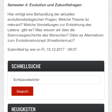
Semester 4: Evolution und Zukunftsfragen
Arbeitsgemeinschaften
Hier erfolgt eine Behandlung der aktuellen
Klima-Projekt
evolutionsbiologischen Fragen: Welche Theorie ist
relevant? Welche Vorstellungen zur Entstehung des
Elternchor
Lebens gibt es? Was wissen wir über die
Stammesgeschichte des Menschen? Gibst es Alternativen
Förderverein
zum Evolutionskonzept (Kreationismus)?
Ehemalige
Submitted by
wei
on Fr, 15.12.2017 - 09:37.
Schulzeitung: Der Gottfried
SCHNELLSUCHE
FÄCHER
Search
Deutsch und Fremdsprachen
Ethik, Philosophie und Religion
Gesellschaftswissenschaften
NEUIGKEITEN