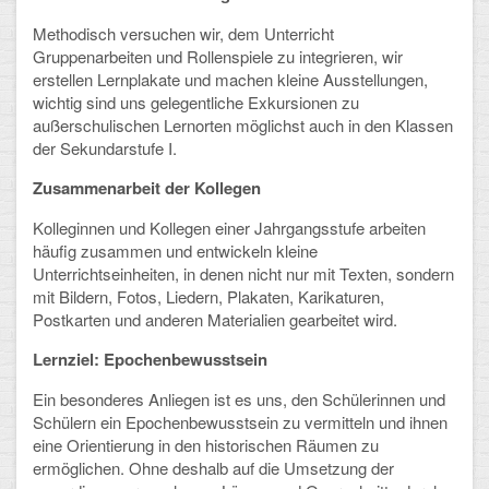
Arbeitsgemeinschaften
Methodisch versuchen wir, dem Unterricht
Gruppenarbeiten und Rollenspiele zu integrieren, wir
Klima-Projekt
erstellen Lernplakate und machen kleine Ausstellungen,
wichtig sind uns gelegentliche Exkursionen zu
Elternchor
außerschulischen Lernorten möglichst auch in den Klassen
der Sekundarstufe I.
Förderverein
Zusammenarbeit der Kollegen
Ehemalige
Kolleginnen und Kollegen einer Jahrgangsstufe arbeiten
häufig zusammen und entwickeln kleine
Schulzeitung: Der Gottfried
Unterrichtseinheiten, in denen nicht nur mit Texten, sondern
mit Bildern, Fotos, Liedern, Plakaten, Karikaturen,
FÄCHER
Postkarten und anderen Materialien gearbeitet wird.
Deutsch und Fremdsprachen
Lernziel: Epochenbewusstsein
Ein besonderes Anliegen ist es uns, den Schülerinnen und
Ethik, Philosophie und Religion
Schülern ein Epochenbewusstsein zu vermitteln und ihnen
eine Orientierung in den historischen Räumen zu
Gesellschaftswissenschaften
ermöglichen. Ohne deshalb auf die Umsetzung der