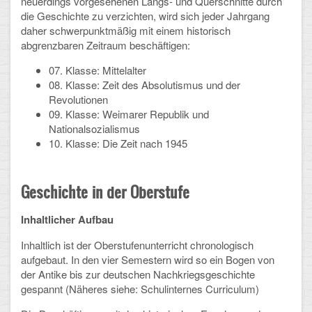
neuerdings vorgesehenen Längs- und Querschnitte durch
Mathematik, Informatik und Naturwissenschaften
die Geschichte zu verzichten, wird sich jeder Jahrgang
daher schwerpunktmäßig mit einem historisch
Musische Fächer
abgrenzbaren Zeitraum beschäftigen:
Sport
07. Klasse: Mittelalter
08. Klasse: Zeit des Absolutismus und der
ORGANISATION
Revolutionen
09. Klasse: Weimarer Republik und
Abitur
Nationalsozialismus
10. Klasse: Die Zeit nach 1945
Freistellung/Entschuldigung
Kurswahl 10. Kl.
Geschichte in der Oberstufe
Umwahl 11. Kl.
Inhaltlicher Aufbau
mPA
Inhaltlich ist der Oberstufenunterricht chronologisch
aufgebaut. In den vier Semestern wird so ein Bogen von
Wahlfächer
der Antike bis zur deutschen Nachkriegsgeschichte
gespannt (Näheres siehe: Schulinternes Curriculum)
TERMINE