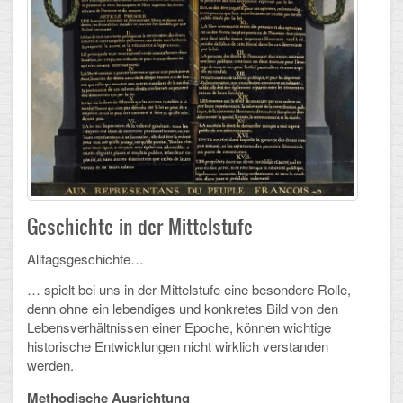
Schulalbum
SCHULLEBEN
Kollegium
Schulleitung
Schülervertretung
Geschichte in der Mittelstufe
Gesamtelternvertretung
Alltagsgeschichte…
Sekretariat
… spielt bei uns in der Mittelstufe eine besondere Rolle,
denn ohne ein lebendiges und konkretes Bild von den
Ganztagsschule
Lebensverhältnissen einer Epoche, können wichtige
historische Entwicklungen nicht wirklich verstanden
Schulsozialarbeit
werden.
Berufsorientierung
Methodische Ausrichtung