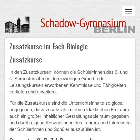
Skip
to
Toggl
main
navig
content
Main
Zusatzkurse im Fach Biologie
STARTSEITE
navigation
Zusatzkurse
UNSERE SCHULE
In den Zusatzkursen, können die Schüler/innen des 3. und
Infos zum Schulalltag
4. Semesters ihre in den jeweiligen Grund- oder
Leistungskursen erworbenen Kenntnisse und Fähigkeiten
Was uns wichtig ist
vertiefen und erweitern.
Campus
Für die Zusatzkurse sind die Unterrichtsinhalte so global
angegeben, dass zusätzlich zu dem didaktischen Freiraum
Sanierung
auch ein großer inhaltlicher Gestaltungsspielraum gegeben
und durch eigene Konzeptionen des Lehrers und Interessen
Schulpartnerschaft
der Schülerinnen und Schüler auszufüllen ist.
Historisches