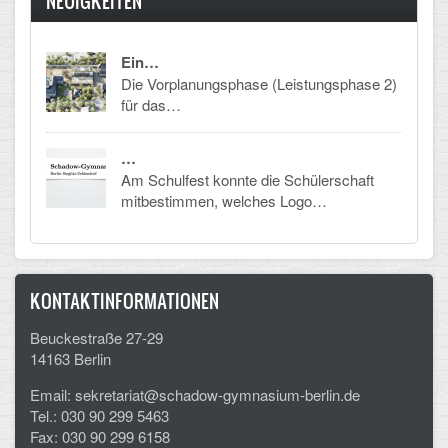
NEUIGKEITEN
CLOUD
Ein…
Lernraum Berlin
Die Vorplanungsphase (Leistungsphase 2)
für das…
Nextcloud (Eigene Dateien und Tauschordner)
…
Gitlab
Am Schulfest konnte die Schülerschaft
mitbestimmen, welches Logo…
KONTAKTINFORMATIONEN
Beuckestraße 27-29
14163 Berlin
Email: sekretariat@schadow-gymnasium-berlin.de
Tel.: 030 90 299 5463
Fax: 030 90 299 6158