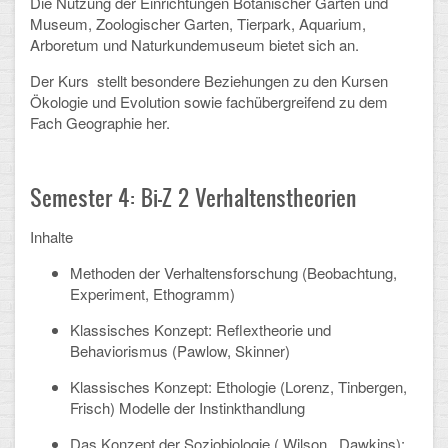
Die Nutzung der Einrichtungen Botanischer Garten und
Museum, Zoologischer Garten, Tierpark, Aquarium,
Arbeitsgemeinschaften
Arboretum und Naturkundemuseum bietet sich an.
Klima-Projekt
Der Kurs stellt besondere Beziehungen zu den Kursen
Ökologie und Evolution sowie fachübergreifend zu dem
Elternchor
Fach Geographie her.
Förderverein
Ehemalige
Semester 4: Bi-Z 2 Verhaltenstheorien
Schulzeitung: Der Gottfried
Inhalte
Methoden der Verhaltensforschung (Beobachtung,
FÄCHER
Experiment, Ethogramm)
Deutsch und Fremdsprachen
Klassisches Konzept: Reflextheorie und
Behaviorismus (Pawlow, Skinner)
Ethik, Philosophie und Religion
Klassisches Konzept: Ethologie (Lorenz, Tinbergen,
Frisch) Modelle der Instinkthandlung
Gesellschaftswissenschaften
Das Konzept der Soziobiologie ( Wilson, Dawkins):