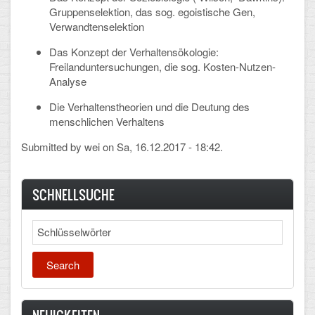
Mathematik, Informatik und Naturwissenschaften
Gruppenselektion, das sog. egoistische Gen,
Verwandtenselektion
Musische Fächer
Das Konzept der Verhaltensökologie:
Sport
Freilanduntersuchungen, die sog. Kosten-Nutzen-
Analyse
ORGANISATION
Die Verhaltenstheorien und die Deutung des
menschlichen Verhaltens
Abitur
Submitted by
wei
on Sa, 16.12.2017 - 18:42.
Freistellung/Entschuldigung
Kurswahl 10. Kl.
SCHNELLSUCHE
Umwahl 11. Kl.
Search
mPA
Wahlfächer
TERMINE