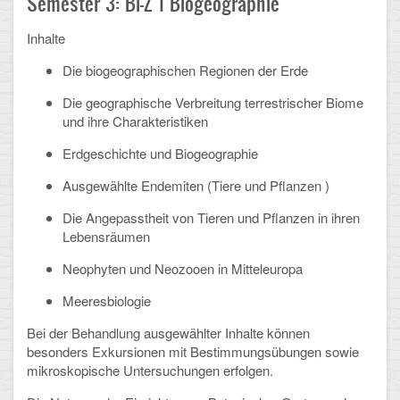
Semester 3: Bi-Z 1 Biogeographie
Schulalbum
Inhalte
Die biogeographischen Regionen der Erde
SCHULLEBEN
Die geographische Verbreitung terrestrischer Biome
Kollegium
und ihre Charakteristiken
Erdgeschichte und Biogeographie
Schulleitung
Ausgewählte Endemiten (Tiere und Pflanzen )
Schülervertretung
Die Angepasstheit von Tieren und Pflanzen in ihren
Gesamtelternvertretung
Lebensräumen
Neophyten und Neozooen in Mitteleuropa
Sekretariat
Meeresbiologie
Ganztagsschule
Bei der Behandlung ausgewählter Inhalte können
Schulsozialarbeit
besonders Exkursionen mit Bestimmungsübungen sowie
mikroskopische Untersuchungen erfolgen.
Berufsorientierung