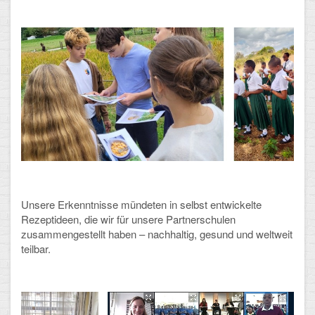
Arbeitsgemeinschaften
Klima-Projekt
Elternchor
Förderverein
Ehemalige
Schulzeitung: Der Gottfried
FÄCHER
Unsere Erkenntnisse mündeten in selbst entwickelte
Rezeptideen, die wir für unsere Partnerschulen
Deutsch und Fremdsprachen
zusammengestellt haben – nachhaltig, gesund und weltweit
teilbar.
Ethik, Philosophie und Religion
Gesellschaftswissenschaften