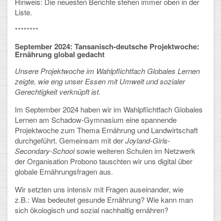
Hinweis: Die neuesten Berichte stehen immer oben in der
Liste.
Schulalbum
********
SCHULLEBEN
September 2024: Tansanisch-deutsche Projektwoche:
Ernährung global gedacht
Kollegium
Unsere Projektwoche im Wahlpflichtfach Globales Lernen
zeigte, wie eng unser Essen mit Umwelt und sozialer
Schulleitung
Gerechtigkeit verknüpft ist.
Schülervertretung
Im September 2024 haben wir im Wahlpflichtfach Globales
Lernen am Schadow-Gymnasium eine spannende
Gesamtelternvertretung
Projektwoche zum Thema Ernährung und Landwirtschaft
durchgeführt.
Gemeinsam mit der
Joyland-Girls-
Sekretariat
Secondary-School
sowie weiteren Schulen im Netzwerk
der Organisation Probono tauschten wir uns digital über
Ganztagsschule
globale Ernährungsfragen aus.
Wir setzten uns intensiv mit Fragen auseinander, wie
Schulsozialarbeit
z.B.:
Was bedeutet gesunde Ernährung?
Wie kann man
sich ökologisch und sozial nachhaltig ernähren?
Berufsorientierung