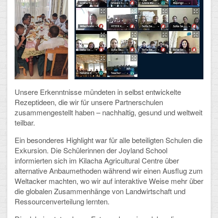
Mathematik, Informatik und Naturwissenschaften
Musische Fächer
Sport
ORGANISATION
Abitur
Unsere Erkenntnisse mündeten in selbst entwickelte
Rezeptideen, die wir für unsere Partnerschulen
Freistellung/Entschuldigung
zusammengestellt haben – nachhaltig, gesund und weltweit
teilbar.
Kurswahl 10. Kl.
Ein besonderes Highlight war für alle beteiligten Schulen die
Exkursion.
Die Schülerinnen der Joyland School
Umwahl 11. Kl.
informierten sich im Kilacha Agricultural Centre über
alternative Anbaumethoden während wir einen Ausflug zum
mPA
Weltacker machten, wo wir auf interaktive Weise mehr über
die globalen Zusammenhänge von Landwirtschaft und
Wahlfächer
Ressourcenverteilung lernten.
TERMINE