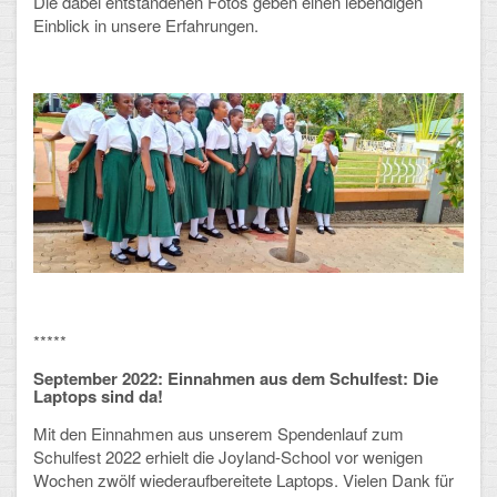
Die dabei entstandenen Fotos geben einen lebendigen
Einblick in unsere Erfahrungen.
CLOUD
Lernraum Berlin
Nextcloud (Eigene Dateien und Tauschordner)
Gitlab
*****
September 2022:
Einnahmen aus dem Schulfest:
Die
Laptops sind da!
Mit den Einnahmen aus unserem Spendenlauf zum
Schulfest 2022 erhielt die Joyland-School vor wenigen
Wochen zwölf wiederaufbereitete Laptops. Vielen Dank für