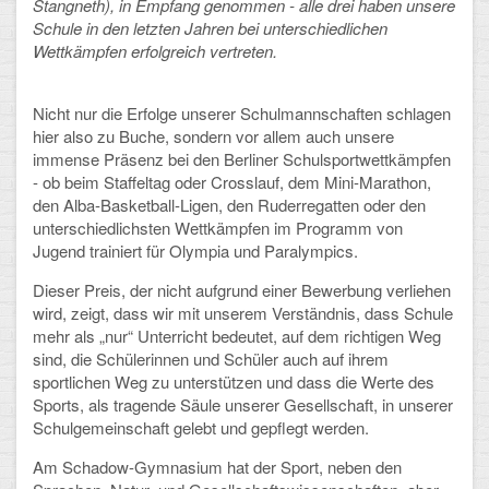
Stangneth), in Empfang genommen - alle drei haben unsere
Arbeitsgemeinschaften
Schule in den letzten Jahren bei unterschiedlichen
Wettkämpfen erfolgreich vertreten.
Klima-Projekt
Nicht nur die Erfolge unserer Schulmannschaften schlagen
Elternchor
hier also zu Buche, sondern vor allem auch unsere
immense Präsenz bei den Berliner Schulsportwettkämpfen
Förderverein
- ob beim Staffeltag oder Crosslauf, dem Mini-Marathon,
den Alba-Basketball-Ligen, den Ruderregatten oder den
Ehemalige
unterschiedlichsten Wettkämpfen im Programm von
Jugend trainiert für Olympia und Paralympics.
Schulzeitung: Der Gottfried
Dieser Preis, der nicht aufgrund einer Bewerbung verliehen
FÄCHER
wird, zeigt, dass wir mit unserem Verständnis, dass Schule
mehr als „nur“ Unterricht bedeutet, auf dem richtigen Weg
Deutsch und Fremdsprachen
sind, die Schülerinnen und Schüler auch auf ihrem
sportlichen Weg zu unterstützen und dass die Werte des
Ethik, Philosophie und Religion
Sports, als tragende Säule unserer Gesellschaft, in unserer
Schulgemeinschaft gelebt und gepflegt werden.
Gesellschaftswissenschaften
Am Schadow-Gymnasium hat der Sport, neben den