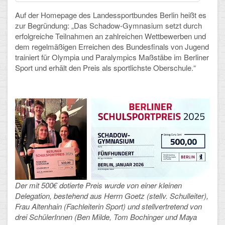
Auf der Homepage des Landessportbundes Berlin heißt es
Schulalbum
zur Begründung: „Das Schadow-Gymnasium setzt durch
erfolgreiche Teilnahmen an zahlreichen Wettbewerben und
SCHULLEBEN
dem regelmäßigen Erreichen des Bundesfinals von Jugend
trainiert für Olympia und Paralympics Maßstäbe im Berliner
Sport und erhält den Preis als sportlichste Oberschule.“
Kollegium
Schulleitung
Schülervertretung
Gesamtelternvertretung
Sekretariat
Ganztagsschule
Der mit 500€ dotierte Preis wurde von einer kleinen
Schulsozialarbeit
Delegation, bestehend aus Herrn Goetz (stellv. Schulleiter),
Frau Altenhain (Fachleiterin Sport) und stellvertretend von
Berufsorientierung
drei SchülerInnen (Ben Milde, Tom Bochinger und Maya