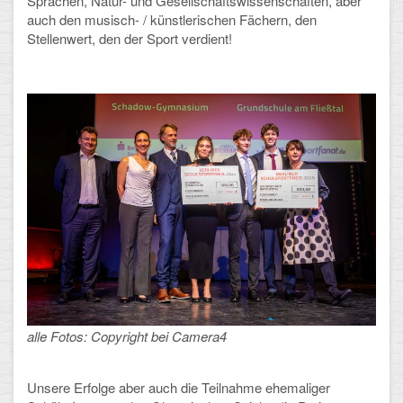
Sprachen, Natur- und Gesellschaftswissenschaften, aber
Mathematik, Informatik und Naturwissenschaften
auch den musisch- / künstlerischen Fächern, den
Stellenwert, den der Sport verdient!
Musische Fächer
Sport
ORGANISATION
Abitur
Freistellung/Entschuldigung
Kurswahl 10. Kl.
Umwahl 11. Kl.
mPA
alle Fotos: Copyright bei Camera4
Wahlfächer
Unsere Erfolge aber auch die Teilnahme ehemaliger
TERMINE