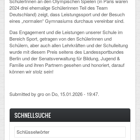
SchülerInnen an den Olympischen Spielen (in Paris waren
2024 drei ehemalige Schülerinnen Teil des Team
CLOUD
Deutschland) zeigt, dass Leistungssport und der Besuch
eines „normalen“ Gymnasiums durchaus vereinbar sind.
Lernraum Berlin
Das Engagement und die Leistungen unserer Schule im
Bereich Sport, getragen von den Schülerinnen und
Nextcloud (Eigene Dateien und Tauschordner)
Schülern, aber auch allen Lehrkräften und der Schulleitung
wurde mit diesem Preis seitens des Landessportbundes
Gitlab
Berlin und der Senatsverwaltung für Bildung, Jugend &
Familie und ihren Partnern gesehen und honoriert, darauf
können wir stolz sein!
Submitted by
gro
on Do, 15.01.2026 - 19:47.
SCHNELLSUCHE
Search