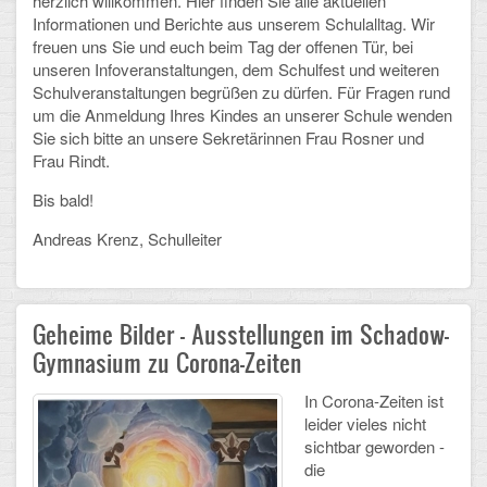
herzlich willkommen. Hier finden Sie alle aktuellen
Informationen und Berichte aus unserem Schulalltag. Wir
Schulalbum
freuen uns Sie und euch beim Tag der offenen Tür, bei
unseren Infoveranstaltungen, dem Schulfest und weiteren
Schulveranstaltungen begrüßen zu dürfen. Für Fragen rund
SCHULLEBEN
um die Anmeldung Ihres Kindes an unserer Schule wenden
Sie sich bitte an unsere Sekretärinnen Frau Rosner und
Kollegium
Frau Rindt.
Schulleitung
Bis bald!
Schülervertretung
Andreas Krenz, Schulleiter
Gesamtelternvertretung
Geheime Bilder - Ausstellungen im Schadow-
Sekretariat
Gymnasium zu Corona-Zeiten
Ganztagsschule
In Corona-Zeiten ist
Schulsozialarbeit
leider vieles nicht
sichtbar geworden -
Berufsorientierung
die