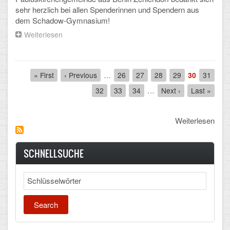
sehr herzlich bei allen Spenderinnen und Spendern aus
dem Schadow-Gymnasium!
Weiterlesen
über
SchülerInnen
des
Schadow
Pagination
unterstützten
First
« First
Previous
‹ Previous
…
Seite
26
Seite
27
Seite
28
Seite
29
Aktuelle
30
Seite
31
Aktion
page
page
Seite
Seite
32
Seite
33
Seite
34
…
Next
Next ›
Last
Last »
"Warmes
page
page
Essen"
der
Weiterlesen
Paulusgemeinde
SCHNELLSUCHE
Search