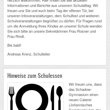
herzlich willkommen. Hier finden Sie alle aktuellen
Informationen und Berichte aus unserem Schulalltag. Wir
Schulalbum
freuen uns Sie und euch beim Tag der offenen Tür, bei
unseren Infoveranstaltungen, dem Schulfest und weiteren
Schulveranstaltungen begrüßen zu dürfen. Für Fragen rund
SCHULLEBEN
um die Anmeldung Ihres Kindes an unserer Schule wenden
Sie sich bitte an unsere Sekretärinnen Frau Rosner und
Kollegium
Frau Rindt.
Schulleitung
Bis bald!
Schülervertretung
Andreas Krenz, Schulleiter
Gesamtelternvertretung
Hinweise zum Schulessen
Sekretariat
Wir freuen uns, dass
Ganztagsschule
das Schadow-
Gymnasium einen
Schulsozialarbeit
neuen Caterer
(Johannisches
Berufsorientierung
Sozialwerk) hat, der