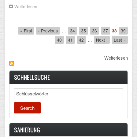
Weiterlesen
über
Turnerinnen
des
Schadow-
Pagination
Gymnasiums
First
« First
Previous
‹ Previous
…
Seite
34
Seite
35
Seite
36
Seite
37
Aktuelle
38
Seite
39
beim
page
page
Seite
Seite
40
Seite
41
Seite
42
…
Next
Next ›
Last
Last »
Bundesfinale
page
page
Weiterlesen
SCHNELLSUCHE
Search
SANIERUNG