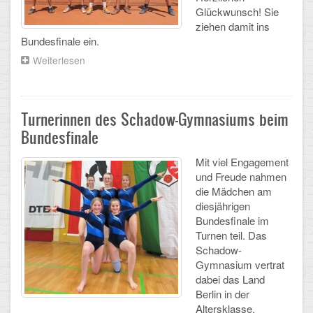
Glückwunsch! Sie
CLOUD
ziehen damit ins
Bundesfinale ein.
Lernraum Berlin
Weiterlesen
über
Die
Nextcloud (Eigene Dateien und Tauschordner)
Jungen
-
Tennisspieler
Gitlab
Turnerinnen des Schadow-Gymnasiums beim
WK
Bundesfinale
III
sind
Mit viel Engagement
Berliner
und Freude nahmen
Meister!
die Mädchen am
diesjährigen
Bundesfinale im
Turnen teil. Das
Schadow-
Gymnasium vertrat
dabei das Land
Berlin in der
Altersklasse.