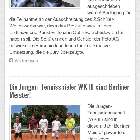
Mathematik, Informatik und Naturwissenschaften
ausgeschrieben
wurde! Bedingung für
Musische Fächer
die Teilnahme an der Ausschreibung des 2.Schüler-
Wettbewerbs war, dass das Projekt etwas mit dem
Sport
Bildhauer und Künstler Johann Gottfried Schadow zu tun
haben soll. Die Schülerinnen und Schüler der Foto-AG
ORGANISATION
entwickelten verschiedene Ideen für eine kreative
Umsetzung, die die Jury überzeugte.
Abitur
Weiterlesen
über
Schülerinnen
Freistellung/Entschuldigung
und
Schüler
Kurswahl 10. Kl.
der
Die Jungen -Tennisspieler WK III sind Berliner
Foto-
Meister!
AG
Umwahl 11. Kl.
gewinnen
Die Jungen-
Preis
mPA
Tennismannschaft
der
(WK III) sind in
Schadow-
Wahlfächer
diesem Jahr Berliner
Gesellschaft
Meister geworden.
TERMINE
Herzlichen