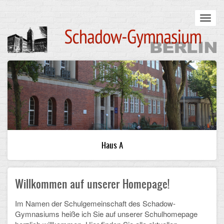
Skip
to
Toggl
main
navig
content
Main
STARTSEITE
navigation
UNSERE SCHULE
Infos zum Schulalltag
Was uns wichtig ist
Haus A
Campus
Willkommen auf unserer Homepage!
Sanierung
Schulpartnerschaft
Im Namen der Schulgemeinschaft des Schadow-
Gymnasiums heiße ich Sie auf unserer Schulhomepage
Historisches