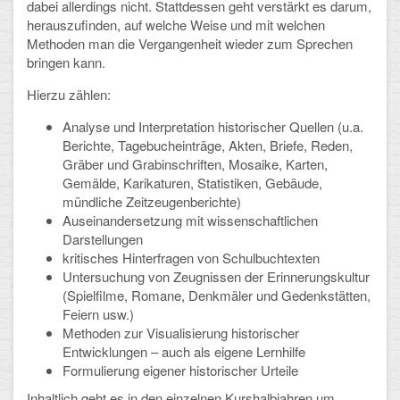
dabei allerdings nicht. Stattdessen geht verstärkt es darum,
herauszufinden, auf welche Weise und mit welchen
Schulalbum
Methoden man die Vergangenheit wieder zum Sprechen
bringen kann.
SCHULLEBEN
Hierzu zählen:
Kollegium
Analyse und Interpretation historischer Quellen (u.a.
Berichte, Tagebucheinträge, Akten, Briefe, Reden,
Schulleitung
Gräber und Grabinschriften, Mosaike, Karten,
Gemälde, Karikaturen, Statistiken, Gebäude,
Schülervertretung
mündliche Zeitzeugenberichte)
Auseinandersetzung mit wissenschaftlichen
Gesamtelternvertretung
Darstellungen
kritisches Hinterfragen von Schulbuchtexten
Sekretariat
Untersuchung von Zeugnissen der Erinnerungskultur
(Spielfilme, Romane, Denkmäler und Gedenkstätten,
Ganztagsschule
Feiern usw.)
Methoden zur Visualisierung historischer
Schulsozialarbeit
Entwicklungen – auch als eigene Lernhilfe
Formulierung eigener historischer Urteile
Berufsorientierung
Inhaltlich geht es in den einzelnen Kurshalbjahren um