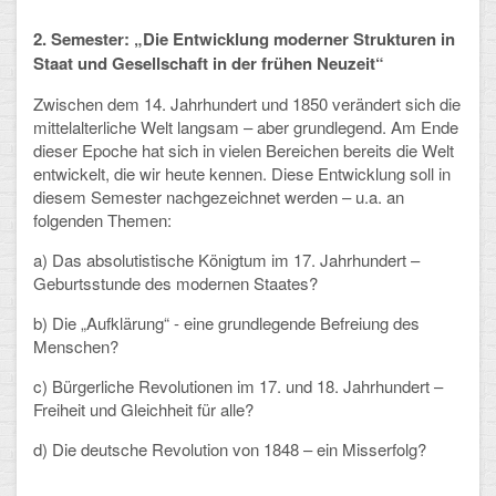
Mathematik, Informatik und Naturwissenschaften
2. Semester: „Die Entwicklung moderner Strukturen in
Musische Fächer
Staat und Gesellschaft in der frühen Neuzeit“
Sport
Zwischen dem 14. Jahrhundert und 1850 verändert sich die
mittelalterliche Welt langsam – aber grundlegend. Am Ende
ORGANISATION
dieser Epoche hat sich in vielen Bereichen bereits die Welt
entwickelt, die wir heute kennen. Diese Entwicklung soll in
diesem Semester nachgezeichnet werden – u.a. an
Abitur
folgenden Themen:
Freistellung/Entschuldigung
a) Das absolutistische Königtum im 17. Jahrhundert –
Geburtsstunde des modernen Staates?
Kurswahl 10. Kl.
b) Die „Aufklärung“ - eine grundlegende Befreiung des
Umwahl 11. Kl.
Menschen?
c) Bürgerliche Revolutionen im 17. und 18. Jahrhundert –
mPA
Freiheit und Gleichheit für alle?
Wahlfächer
d) Die deutsche Revolution von 1848 – ein Misserfolg?
TERMINE