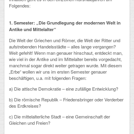
Folgendes:
Arbeitsgemeinschaften
Klima-Projekt
1. Semester: „Die Grundlegung der modernen Welt in
Antike und Mittelalter“
Elternchor
Die Welt der Griechen und Römer, die Welt der Ritter und
Förderverein
aufstrebenden Handelsstädte – alles lange vergangen?
Weit gefehlt! Wenn man genauer hinschaut, entdeckt man,
Ehemalige
wie viel in der Antike und im Mittelalter bereits vorgedacht,
manchmal sogar direkt weiter getragen wurde. Mit diesem
Schulzeitung: Der Gottfried
„Erbe“ wollen wir uns im ersten Semester genauer
beschäftigen, u.a. mit folgenden Fragen:
FÄCHER
a) Die attische Demokratie – eine zufällige Entwicklung?
Deutsch und Fremdsprachen
b) Die römische Republik – Friedensbringer oder Verderber
des Erdkreises?
Ethik, Philosophie und Religion
c) Die mittelalterliche Stadt – eine Gemeinschaft der
Gleichen und Freien?
Gesellschaftswissenschaften