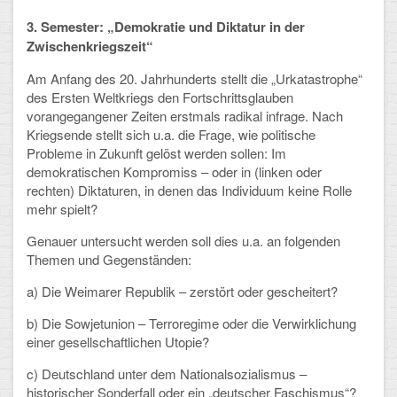
3. Semester: „Demokratie und Diktatur in der
CLOUD
Zwischenkriegszeit“
Lernraum Berlin
Am Anfang des 20. Jahrhunderts stellt die „Urkatastrophe“
des Ersten Weltkriegs den Fortschrittsglauben
Nextcloud (Eigene Dateien und Tauschordner)
vorangegangener Zeiten erstmals radikal infrage. Nach
Kriegsende stellt sich u.a. die Frage, wie politische
Gitlab
Probleme in Zukunft gelöst werden sollen: Im
demokratischen Kompromiss – oder in (linken oder
rechten) Diktaturen, in denen das Individuum keine Rolle
mehr spielt?
Genauer untersucht werden soll dies u.a. an folgenden
Themen und Gegenständen:
a) Die Weimarer Republik – zerstört oder gescheitert?
b) Die Sowjetunion – Terroregime oder die Verwirklichung
einer gesellschaftlichen Utopie?
c) Deutschland unter dem Nationalsozialismus –
historischer Sonderfall oder ein „deutscher Faschismus“?