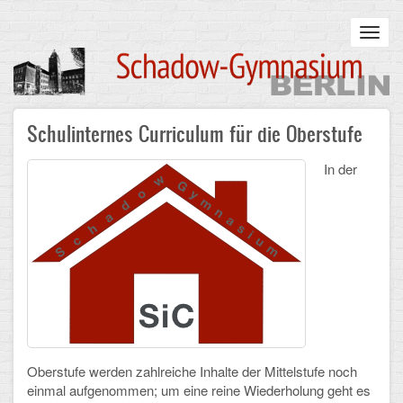
Skip
to
Toggl
main
navig
content
Main
Schulinternes Curriculum für die Oberstufe
STARTSEITE
navigation
UNSERE SCHULE
In der
Infos zum Schulalltag
Was uns wichtig ist
Campus
Sanierung
Schulpartnerschaft
Oberstufe werden zahlreiche Inhalte der Mittelstufe noch
einmal aufgenommen; um eine reine Wiederholung geht es
Historisches