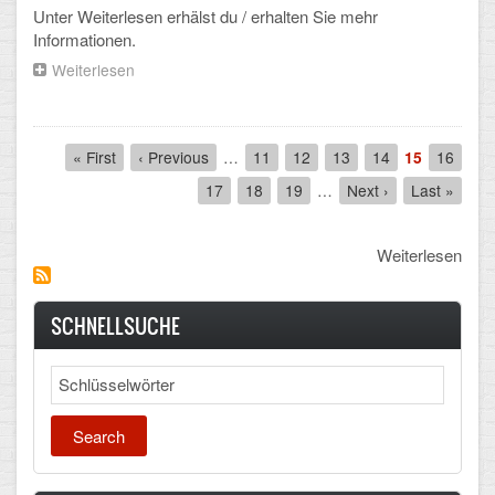
Unter Weiterlesen erhälst du / erhalten Sie mehr
Informationen.
Weiterlesen
über
Viele
Besucherinnen
und
Pagination
Besucher
First
« First
Previous
‹ Previous
…
Seite
11
Seite
12
Seite
13
Seite
14
Aktuelle
15
Seite
16
nutzten
page
page
Seite
Seite
17
Seite
18
Seite
19
…
Next
Next ›
Last
Last »
den
page
page
Tag
der
Weiterlesen
offenen
Tür
SCHNELLSUCHE
Search