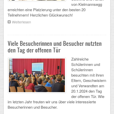
von Kielmannsegg
CLOUD
erreichten eine Platzierung unter den besten 20
Teilnehmern! Herzlichen Glückwunsch!
Lernraum Berlin
Weiterlesen
über
Olympiade
Nextcloud (Eigene Dateien und Tauschordner)
der
Geowissenschaften
Gitlab
Viele Besucherinnen und Besucher nutzten
den Tag der offenen Tür
Zahlreiche
Schülerinnen und
Schülerinnen
besuchten mit ihren
Eltern, Geschwistern
und Verwandten am
20.1.2024 den Tag
der offenen Tür. Wie
im letzten Jahr freuten wir uns über viele interessierte
Besucherinnen und Besucher.