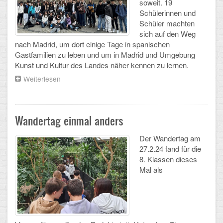
soweit. 19
Arbeitsgemeinschaften
Schülerinnen und
Schüler machten
Klima-Projekt
sich auf den Weg
nach Madrid, um dort einige Tage in spanischen
Elternchor
Gastfamilien zu leben und um in Madrid und Umgebung
Kunst und Kultur des Landes näher kennen zu lernen.
Förderverein
Weiterlesen
über
Schüleraustausch
Ehemalige
zwischen
dem
Schulzeitung: Der Gottfried
Schadow-
Wandertag einmal anders
Gymnasium
und
FÄCHER
​​​​​​​Der Wandertag am
dem
27.2.24 fand für die
IES
8. Klassen dieses
Deutsch und Fremdsprachen
Tirso
Mal als
de
Molina
Ethik, Philosophie und Religion
Gesellschaftswissenschaften