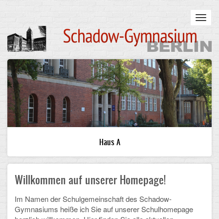
Skip
to
Toggl
main
navig
content
Main
STARTSEITE
navigation
UNSERE SCHULE
Infos zum Schulalltag
Was uns wichtig ist
Haus A
Campus
Willkommen auf unserer Homepage!
Sanierung
Schulpartnerschaft
Im Namen der Schulgemeinschaft des Schadow-
Gymnasiums heiße ich Sie auf unserer Schulhomepage
Historisches