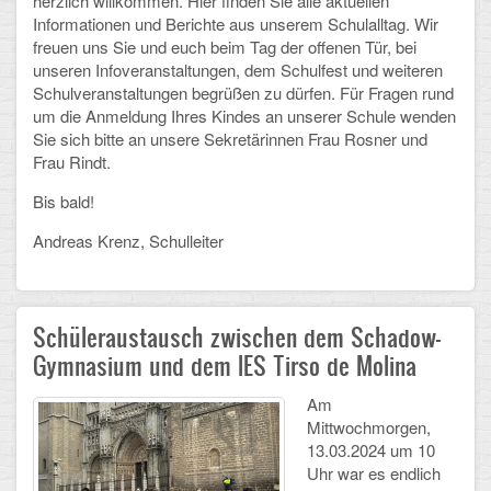
herzlich willkommen. Hier finden Sie alle aktuellen
Informationen und Berichte aus unserem Schulalltag. Wir
Schulalbum
freuen uns Sie und euch beim Tag der offenen Tür, bei
unseren Infoveranstaltungen, dem Schulfest und weiteren
Schulveranstaltungen begrüßen zu dürfen. Für Fragen rund
SCHULLEBEN
um die Anmeldung Ihres Kindes an unserer Schule wenden
Sie sich bitte an unsere Sekretärinnen Frau Rosner und
Kollegium
Frau Rindt.
Schulleitung
Bis bald!
Schülervertretung
Andreas Krenz, Schulleiter
Gesamtelternvertretung
Schüleraustausch zwischen dem Schadow-
Sekretariat
Gymnasium und dem IES Tirso de Molina
Ganztagsschule
Am
Schulsozialarbeit
Mittwochmorgen,
13.03.2024 um 10
Berufsorientierung
Uhr war es endlich