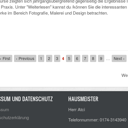
urse zeigten sich jahrgangsübergreifend gegenseitig die Ergebnisse I
 Praxis. Unter "Weiterlesen" kannst du /können Sie die interessanten
erke im Bereich Fotografie, Malerei und Design betrachten.
First
« First
Previous
‹ Previous
Seite
1
Seite
2
Seite
3
Aktuelle
4
Seite
5
Seite
6
Seite
7
Seite
8
Seite
9
…
Next
Next ›
page
page
Seite
page
Wei
SSUM UND DATENSCHUTZ
HAUSMEISTER
ssum
Herr Atci
chutzerklärung
Telefonnummer: 0174-3143940