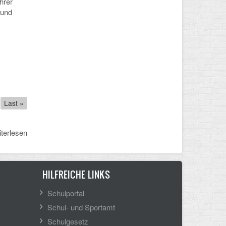
hrer
 und
Last
Last »
page
terlesen
HILFREICHE LINKS
Schulportal
Schul- und Sportamt
Schulgesetz