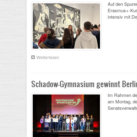
Auf den Spure
Erasmus+-Kurz
intensiv mit D
Weiterlesen
über
Neues
aus
dem
Fachbereich
Schadow-Gymnasium gewinnt Berlin
Spanisch
Im Rahmen der
am Montag, den
Senatsverwalt