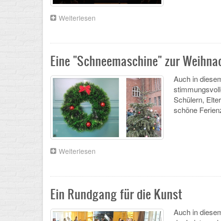
Weiterlesen
über
Schadow-
Gymnasium
gewinnt
Berliner
Eine "Schneemaschine" zur Weihnac
Schulsportpreis
2025
Auch in diesem
stimmungsvolle
Schülern, Elte
schöne Ferienz
Weiterlesen
über
Eine
"Schneemaschine"
zur
Weihnachtsfeier
Ein Rundgang für die Kunst
Auch in diesem