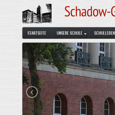
Skip
to
main
content
Main
STARTSEITE
UNSERE SCHULE
SCHULLEBEN
navigation